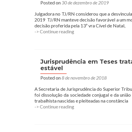
Posted on
30 de dezembro de 2019
julgamento
de
Julgadora no TJ/RN considerou que a desvincula
pedido
2019 TJ/RN manteve decisão favorável a um motor
indenizatório
decisão proferida pela 13ª vra Cível de Natal,
conexo,
Uber
-> Continue reading
decide
deve
Quarta
reintegrar
Turma
motorista
excluído
da
Jurisprudência em Teses trat
plataforma
estável
por
Posted on
8 de novembro de 2018
reclamações
de
A Secretaria de Jurisprudência do Superior Tribu
passageiros
foi dissolução da sociedade conjugal e da união
trabalhista nascidas e pleiteadas na constância
Jurisprudência
-> Continue reading
em
Teses
trata
da