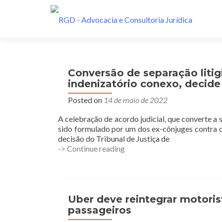
S
k
i
p
t
Conversão de separação liti
o
indenizatório conexo, decid
c
o
Posted on
14 de maio de 2022
n
A celebração de acordo judicial, que converte a
t
sido formulado por um dos ex-cônjuges contra o
e
decisão do Tribunal de Justiça de
n
Conversão
-> Continue reading
t
de
separação
litigiosa
em
amigável
Uber deve reintegrar motori
não
passageiros
impede