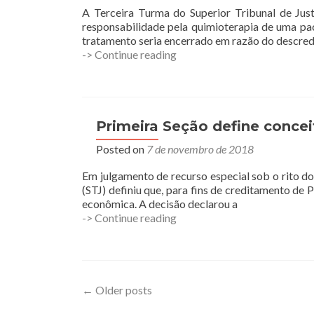
regime
A Terceira Turma do Superior Tribunal de Jus
matrimonial
responsabilidade pela quimioterapia de uma pa
diverso
tratamento seria encerrado em razão do descre
do
Hospital
-> Continue reading
legal
e
plano
de
saúde
são
Primeira Seção define concei
condenados
Posted on
7 de novembro de 2018
a
arcar
Em julgamento de recurso especial sob o rito do
com
(STJ) definiu que, para fins de creditamento de 
custos
econômica. A decisão declarou a
de
Primeira
-> Continue reading
tratamento
Seção
contra
define
câncer
conceito
de
insumo
Posts
←
Older posts
para