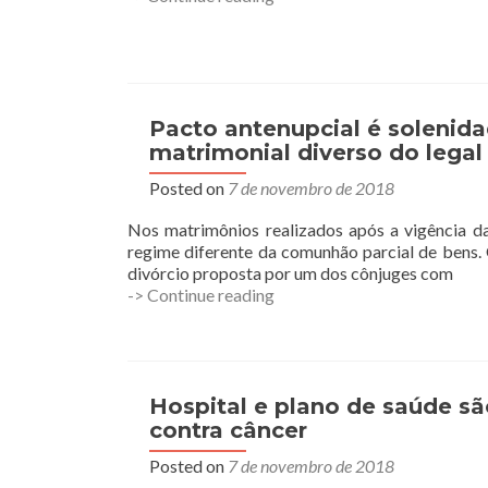
deverá
terceiros
restituir
valor
de
carro
zero
Pacto antenupcial é solenida
com
matrimonial diverso do legal
defeito
Posted on
7 de novembro de 2018
não
solucionado
Nos matrimônios realizados após a vigência da
no
regime diferente da comunhão parcial de bens. 
prazo
divórcio proposta por um dos cônjuges com
legal
Pacto
-> Continue reading
antenupcial
é
solenidade
indispensável
para
Hospital e plano de saúde s
formalizar
contra câncer
escolha
Posted on
7 de novembro de 2018
de