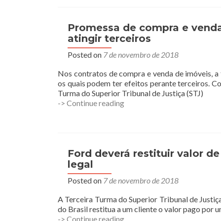
não
impede
sócio
Promessa de compra e venda
de
atingir terceiros
questionar
Posted on
7 de novembro de 2018
falta
de
Nos contratos de compra e venda de imóveis, a 
requisitos
os quais podem ter efeitos perante terceiros. C
para
Turma do Superior Tribunal de Justiça (STJ)
desconsideração
Promessa
-> Continue reading
da
de
personalidade
compra
jurídica
e
venda,
mesmo
Ford deverá restituir valor 
sem
legal
registro,
Posted on
7 de novembro de 2018
gera
efeitos
A Terceira Turma do Superior Tribunal de Justi
que
do Brasil restitua a um cliente o valor pago por
podem
Ford
-> Continue reading
atingir