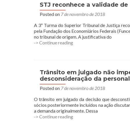
dissolução
STJ reconhece a validade de 
da
Posted on
7 de novembro de 2018
sociedade
conjugal
A 3ª Turma do Superior Tribunal de Justiça reco
e
pela Fundação dos Economiários Federais (Funce
da
no tribunal de origem. A justificativa do
união
STJ
-> Continue reading
estável
reconhece
a
validade
de
contratos
Trânsito em julgado não impe
digitais
desconsideração da personali
para
Posted on
7 de novembro de 2018
execução
de
O trânsito em julgado da decisão que desconsti
dívida
sócios posteriormente incluídos na ação discutam
a demanda originalmente. Dessa
Trânsito
-> Continue reading
em
julgado