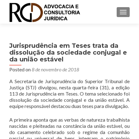
S
MENU
k
i
p
t
Jurisprudência em Teses trata da
o
dissolução da sociedade conjugal e
c
da união estável
o
n
Posted on
8 de novembro de 2018
t
A Secretaria de Jurisprudência do Superior Tribunal de
e
Justiça (STJ) divulgou, nesta quarta-feira (31), a edição
n
113 de Jurisprudência em Teses. O tema selecionado foi
t
dissolução da sociedade conjugal e da união estável. A
equipe responsável destacou duas teses para divulgação.
A primeira aponta que as verbas de natureza trabalhista
nascidas e pleiteadas na constância da união estável, ou
do casamento celebrado sob o regime da comunhão
parcial ou universal de bens, integram o patrimônio