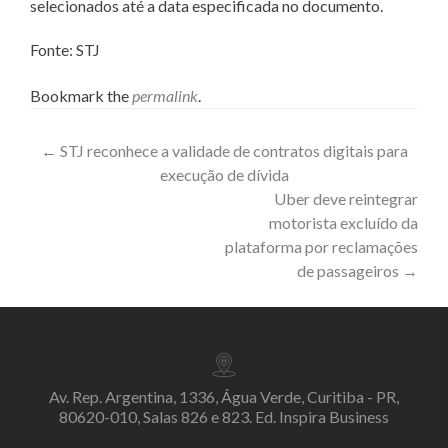
selecionados até a data especificada no documento.
Fonte: STJ
Bookmark the
permalink
.
Post
←
STJ reconhece a validade de contratos digitais para
execução de dívida
navigation
Uber deve reintegrar
motorista excluído da
plataforma por reclamações
de passageiros
→
Av. Rep. Argentina, 1336, Água Verde, Curitiba - PR,
80620-010, Salas 826 e 823. Ed. Inspira Business