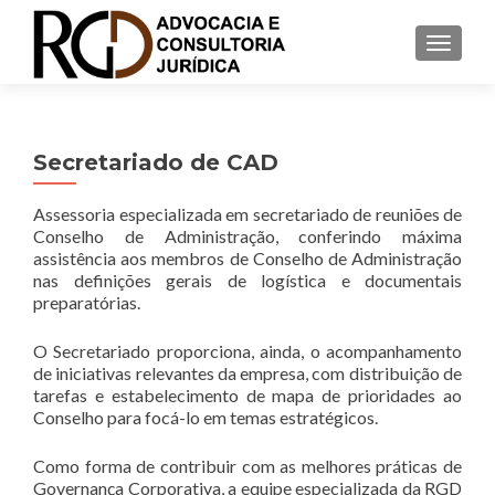
S
MENU
k
i
p
t
Secretariado de CAD
o
c
Assessoria especializada em secretariado de reuniões de
o
Conselho de Administração, conferindo máxima
n
assistência aos membros de Conselho de Administração
t
nas definições gerais de logística e documentais
e
preparatórias.
n
t
O Secretariado proporciona, ainda, o acompanhamento
de iniciativas relevantes da empresa, com distribuição de
tarefas e estabelecimento de mapa de prioridades ao
Conselho para focá-lo em temas estratégicos.
Como forma de contribuir com as melhores práticas de
Governança Corporativa, a equipe especializada da RGD